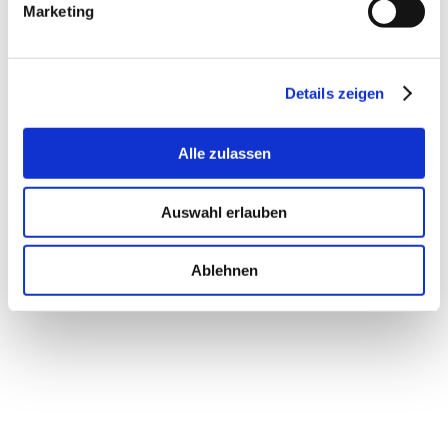
Speicherda
Marketing
CookieCons
Cookiebot
Speichert den
1 Jahr
ent
Zustimmungsstatus des
Benutzers für Cookies
auf der aktuellen
Details zeigen
Domäne.
Alle zulassen
Präferenzen (1)
Auswahl erlauben
Präferenz-Cookies ermöglichen einer Webseite sich an
Informationen zu erinnern, die die Art beeinflussen, wie sich eine
Webseite verhält oder aussieht, wie z. B. Ihre bevorzugte Sprache
Ablehnen
oder die Region in der Sie sich befinden.
Maximale
Name
Anbieter
Zweck
Speicherda
maps/gen_20
Cookiebot
Wird im
Sitzung
4
Zusammenhang mit der
Kartenintegration der
Website verwendet. Das
Cookie speichert die
Interaktion des